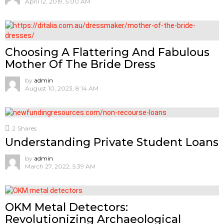
April 12, 2019, 5:00 AM
Choosing A Flattering And Fabulous
Mother Of The Bride Dress
by
admin
August 10, 2023, 8:14 AM
2
Shares
Understanding Private Student Loans
by
admin
March 27, 2022, 5:39 AM
OKM Metal Detectors:
Revolutionizing Archaeological