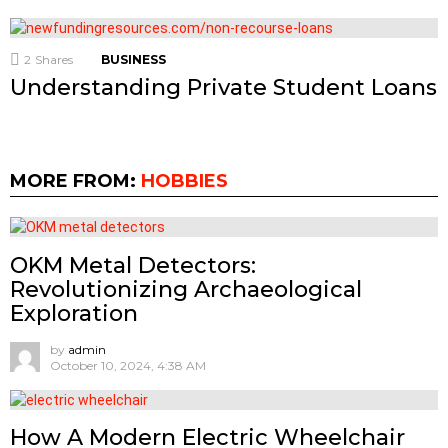
2
Shares
BUSINESS
Understanding Private Student Loans
MORE FROM:
HOBBIES
OKM Metal Detectors:
Revolutionizing Archaeological
Exploration
by
admin
October 10, 2024, 4:38 AM
How A Modern Electric Wheelchair