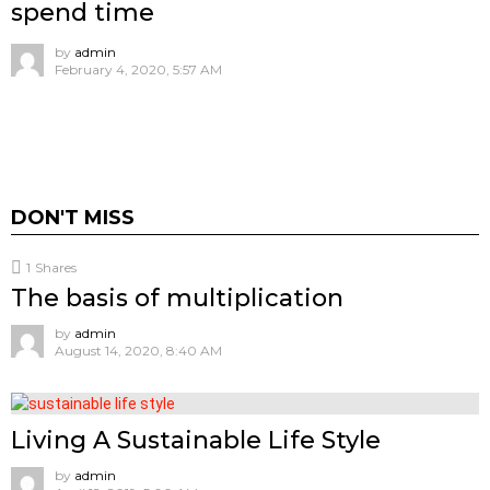
spend time
by
admin
February 4, 2020, 5:57 AM
DON'T MISS
1
Shares
The basis of multiplication
by
admin
August 14, 2020, 8:40 AM
Living A Sustainable Life Style
by
admin