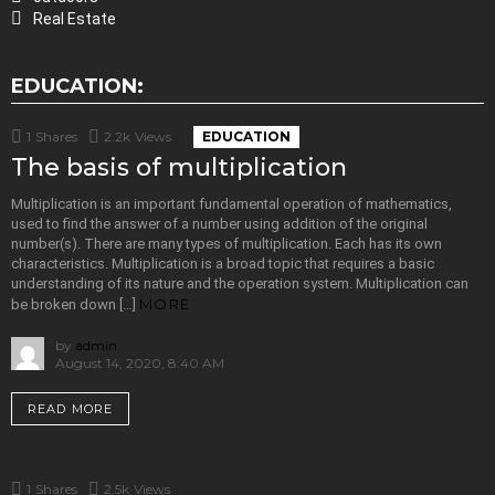
Real Estate
EDUCATION:
1
Shares
2.2k
Views
EDUCATION
The basis of multiplication
Multiplication is an important fundamental operation of mathematics,
used to find the answer of a number using addition of the original
number(s). There are many types of multiplication. Each has its own
characteristics. Multiplication is a broad topic that requires a basic
understanding of its nature and the operation system. Multiplication can
MORE
be broken down […]
by
admin
August 14, 2020, 8:40 AM
READ MORE
1
Shares
2.5k
Views