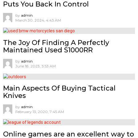
Puts You Back In Control
by
admin
March 30, 2024, 4:43 AM
The Joy Of Finding A Perfectly
Maintained Used S1000RR
by
admin
June 18, 2023, 3:53 AM
Main Aspects Of Buying Tactical
Knives
by
admin
February 13, 2020, 7:45 AM
Online games are an excellent way to